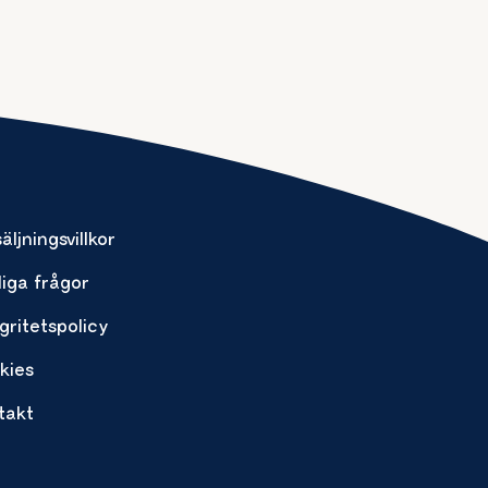
äljningsvillkor
liga frågor
gritetspolicy
kies
takt