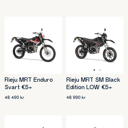
ursprungliga
nuvarande
ursprungliga
nuvarande
priset
priset
priset
priset
var:
är:
var:
är:
43
39
42
39
990 kr.
990 kr.
990 kr.
990 kr.
Rieju MRT Enduro
Rieju MRT SM Black
Svart €5+
Edition LOW €5+
48 490
kr
48 990
kr