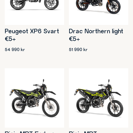
Peugeot XP6 Svart
Drac Northern light
€5+
€5+
54 990
kr
51 990
kr