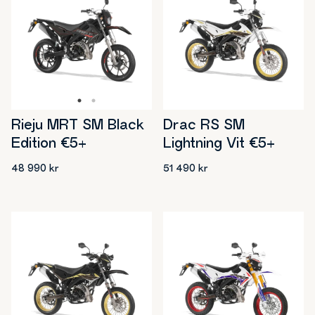
Rieju MRT SM Black
Drac RS SM
Edition €5+
Lightning Vit €5+
48 990
kr
51 490
kr