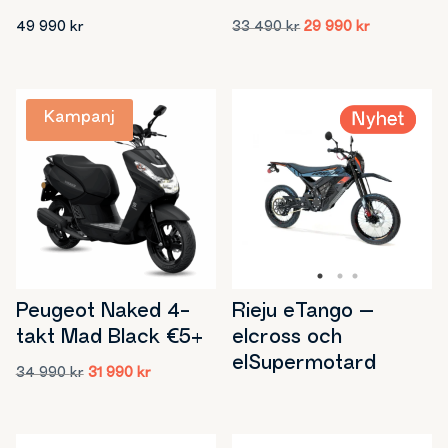
Det
Det
49 990
kr
33 490
kr
29 990
kr
ursprungliga
nuvarande
priset
priset
var:
är:
33
29
490 kr.
990 kr.
Peugeot Naked 4-
Rieju eTango –
takt Mad Black €5+
elcross och
elSupermotard
Det
Det
34 990
kr
31 990
kr
ursprungliga
nuvarande
priset
priset