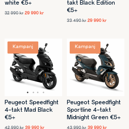
white €5+
takt Black Edition
€5+
Det
Det
32 990
kr
29 990
kr
ursprungliga
nuvarande
Det
Det
33 490
kr
29 990
kr
priset
priset
ursprungliga
nuvarande
var:
är:
priset
priset
32
29
var:
är:
990 kr.
990 kr.
33
29
490 kr.
990 kr.
Peugeot Speedfight
Peugeot Speedfight
Sportline 4-takt
4-takt Mad Black
Midnight Green €5+
€5+
Det
Det
Det
Det
43 990
kr
39 990
kr
42 990
kr
39 990
kr