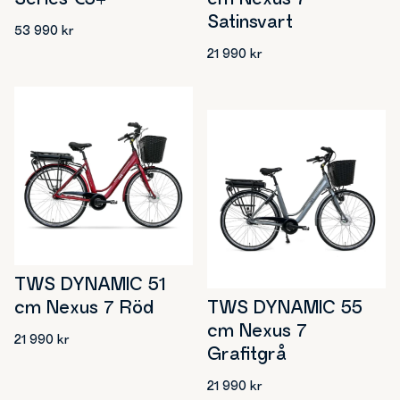
cm Nexus 7
Series €5+
Satinsvart
53 990
kr
21 990
kr
TWS DYNAMIC 51
TWS DYNAMIC 55
cm Nexus 7 Röd
cm Nexus 7
21 990
kr
Grafitgrå
21 990
kr