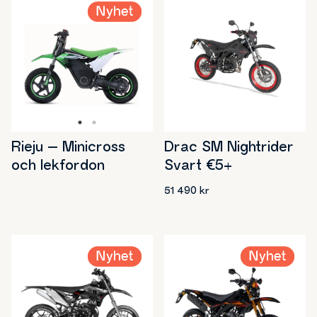
var:
är:
34
31
990 kr.
990 kr.
Drac SM Nightrider
Rieju – Minicross
Svart €5+
och lekfordon
51 490
kr