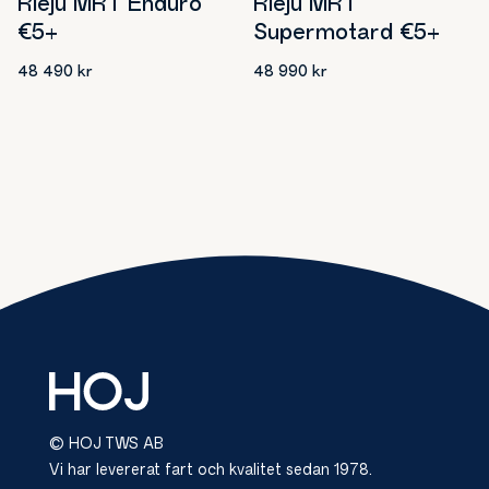
Rieju MRT Enduro
Rieju MRT
€5+
Supermotard €5+
48 490
kr
48 990
kr
© HOJ TWS AB
Vi har levererat fart och kvalitet sedan 1978.