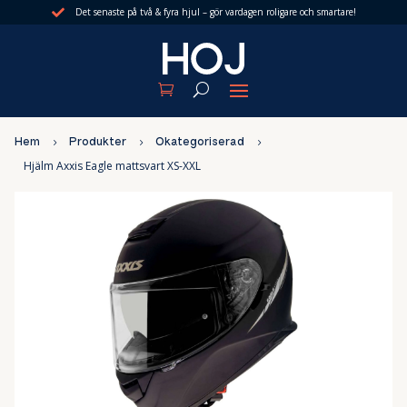
Det senaste på två & fyra hjul – gör vardagen roligare och smartare!

Hem
5
Produkter
5
Okategoriserad
5
Hjälm Axxis Eagle mattsvart XS-XXL