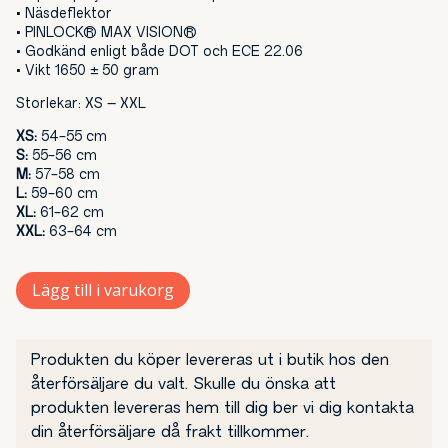
• Näsdeflektor
• PINLOCK® MAX VISION®
• Godkänd enligt både DOT och ECE 22.06
• Vikt 1650 ± 50 gram
Storlekar: XS – XXL
XS:
54-55 cm
S:
55-56 cm
M:
57-58 cm
L:
59-60 cm
XL:
61-62 cm
XXL:
63-64 cm
Lägg till i varukorg
Produkten du köper levereras ut i butik hos den
återförsäljare du valt. Skulle du önska att
produkten levereras hem till dig ber vi dig kontakta
din återförsäljare då frakt tillkommer.