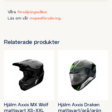
Våra
försäljningsvillkor
.
Läs om vår
mopedförsäkring
.
Relaterade produkter
Hjälm Axxis MX Wolf
Hjälm Axxis Draken
mattsvart XS-XXL
mattsvart/grå/grön