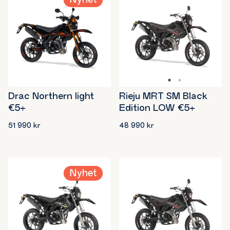
Drac Northern light
Rieju MRT SM Black
€5+
Edition LOW €5+
51 990
kr
48 990
kr