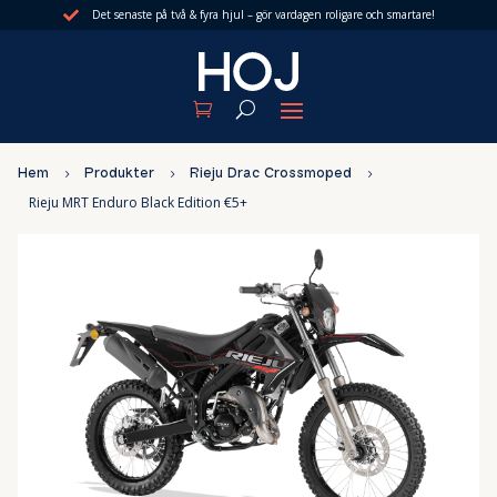
Det senaste på två & fyra hjul – gör vardagen roligare och smartare!

Hem
5
Produkter
5
Rieju Drac Crossmoped
5
Rieju MRT Enduro Black Edition €5+