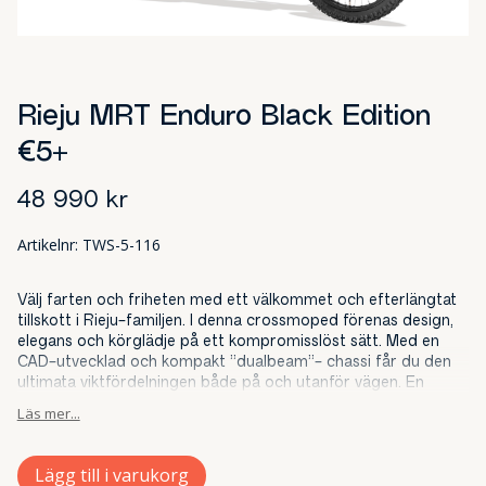
Rieju MRT Enduro Black Edition
€5+
48 990
kr
Artikelnr:
TWS-5-116
Välj farten och friheten med ett välkommet och efterlängtat
tillskott i Rieju-familjen. I denna crossmoped förenas design,
elegans och körglädje på ett kompromisslöst sätt. Med en
CAD-utvecklad och kompakt ”dualbeam”- chassi får du den
ultimata viktfördelningen både på och utanför vägen. En
längre hjulbas ger förbättrad vridstyvhet vid aktiv körning.
Läs mer...
Den moderna karossen och strålkastarnas design skapar en
tydlig MC-look. Med den senaste Minarelli AM6 vätskekylda 2-
taktsmotorn och den 6-växlade lådan får du kraften på rätt
Lägg till i varukorg