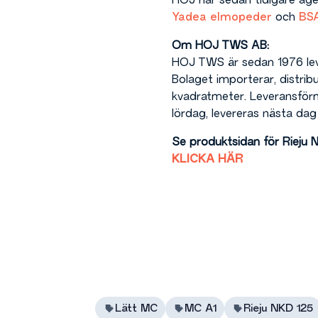
HOJ har sedan tidigare 
Yadea elmopeder
och
BS
Om HOJ TWS AB:
HOJ TWS är sedan 1976 lev
Bolaget importerar, distrib
kvadratmeter. Leveransförm
lördag, levereras nästa dag 
Se produktsidan för Rieju NK
KLICKA HÄR
Lätt MC
MC A1
Rieju NKD 125