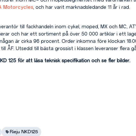
agenturer inom MC- och mopedsegmentet med varumärken
A Motorcycles
, och har varit marknadsledande 11 år i rad.
erantör till fackhandeln inom cykel, moped, MX och MC, A
uerar och har ett sortiment på över 50 000 artiklar i ett lag
ågan är cirka 96 procent. Order inkomna före klockan 18:0
till ÅF. Utsedd till bästa grossist i klassen leveranser flera
D 125 för att läsa teknisk specifikation och se fler bilder.
Rieju NKD125