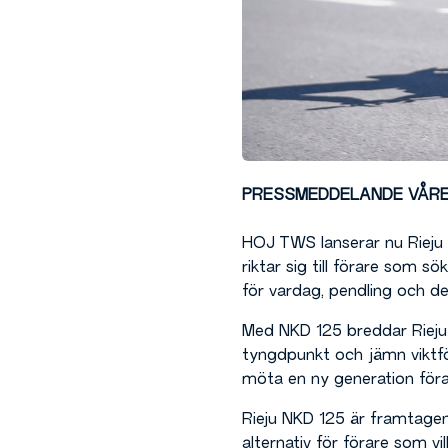
PRESSMEDDELANDE VÅRE
HOJ TWS lanserar nu Rieju 
riktar sig till förare som 
för vardag, pendling och d
Med NKD 125 breddar Rieju 
tyngdpunkt och jämn viktför
möta en ny generation föra
Rieju NKD 125 är framtagen 
alternativ för förare som v