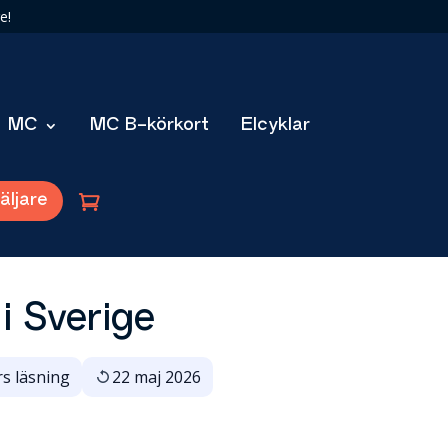
e!
MC
MC B-körkort
Elcyklar
äljare
i Sverige
s läsning
22 maj 2026