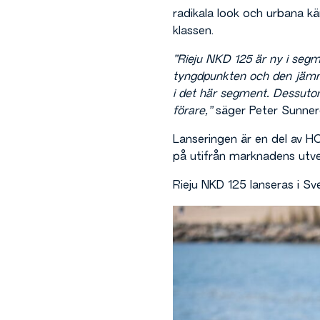
radikala look och urbana k
klassen.
”Rieju NKD 125 är ny i segm
tyngdpunkten och den jämna
i det här segment. Dessutom
förare,”
säger Peter Sunner
Lanseringen är en del av H
på utifrån marknadens utve
Rieju NKD 125 lanseras i S