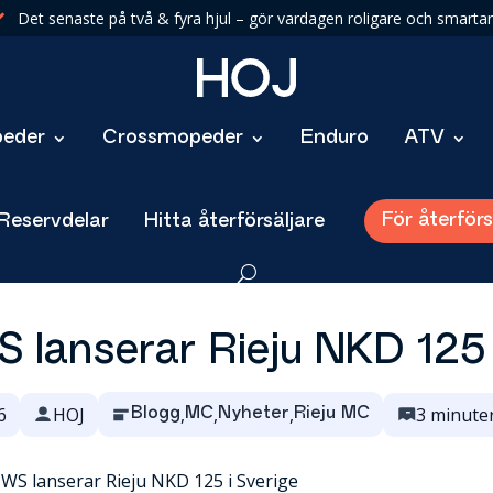
Det senaste på två & fyra hjul – gör vardagen roligare och smartar

eder
Crossmopeder
Enduro
ATV
För återförs
 Reservdelar
Hitta återförsäljare
lanserar Rieju NKD 125 
6
HOJ
,
,
,
3 minuter
Blogg
MC
Nyheter
Rieju MC
WS lanserar Rieju NKD 125 i Sverige