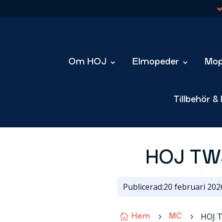
Om HOJ
Elmopeder
Mop
Tillbehör &
HOJ TWS 
Publicerad:
20 februari 202
HOJ T

5
5
Hem
MC