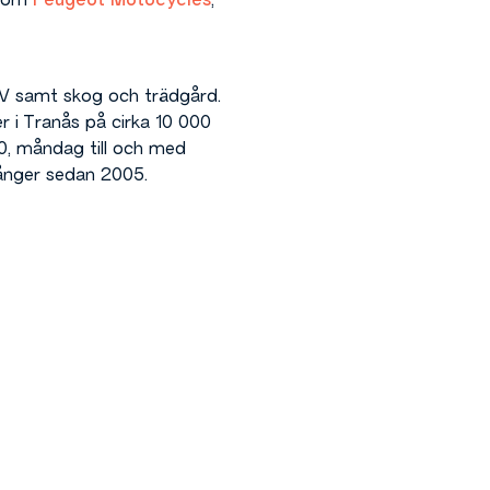
 som
Peugeot Motocycles
,
TV samt skog och trädgård.
er i Tranås på cirka 10 000
0, måndag till och med
 gånger sedan 2005.