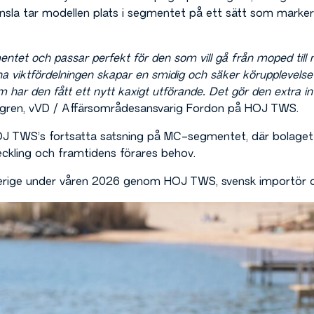
änsla tar modellen plats i segmentet på ett sätt som marker
entet och passar perfekt för den som vill gå från moped till 
 viktfördelningen skapar en smidig och säker körupplevelse
 har den fått ett nytt kaxigt utförande.
Det gör den extra i
gren, vVD / Affärsområdesansvarig Fordon på HOJ TWS.
OJ TWS’s fortsatta satsning på MC-segmentet, där bolaget
ckling och framtidens förares behov.
verige under våren 2026 genom HOJ TWS, svensk importör oc