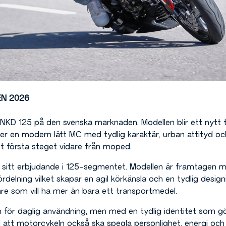
N 2026
NKD 125 på den svenska marknaden. Modellen blir ett nytt ti
söker en modern lätt MC med tydlig karaktär, urban attityd 
et första steget vidare från moped.
sitt erbjudande i 125-segmentet. Modellen är framtagen med
delning vilket skapar en agil körkänsla och en tydlig design
re som vill ha mer än bara ett transportmedel.
för daglig användning, men med en tydlig identitet som gör 
ill att motorcykeln också ska spegla personlighet, energi och