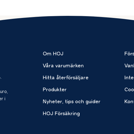
Om HOJ
Förs
Våra varumärken
Van
.
Hitta återförsäljare
Inte
Produkter
Coo
uro,
r i
Nyheter, tips och guider
Kon
HOJ Försäkring