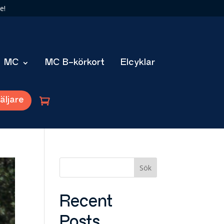
e!
MC
MC B-körkort
Elcyklar
äljare
Sök
Recent
Posts