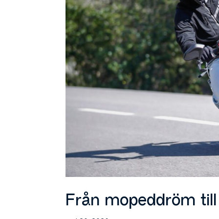
Från mopeddröm till