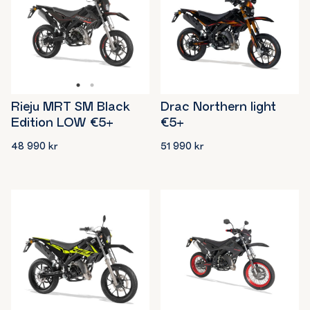
Drac Northern light
Rieju MRT SM Black
€5+
Edition LOW €5+
51 990
kr
48 990
kr