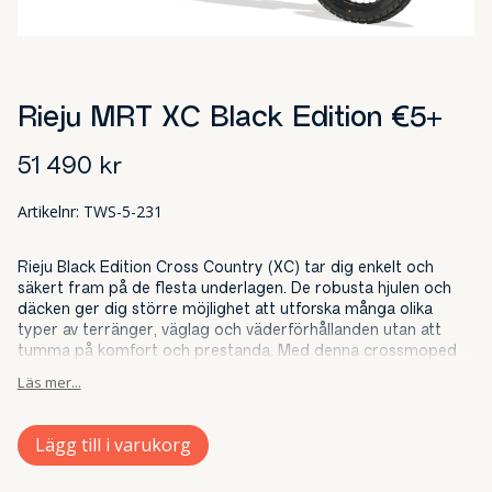
Rieju MRT XC Black Edition €5+
51 490
kr
Artikelnr:
TWS-5-231
Rieju Black Edition Cross Country (XC) tar dig enkelt och
säkert fram på de flesta underlagen. De robusta hjulen och
däcken ger dig större möjlighet att utforska många olika
typer av terränger, väglag och väderförhållanden utan att
tumma på komfort och prestanda. Med denna crossmoped
tar du dig fram lika bra både i och utanför staden. Här
Läs mer...
förenas design, elegans och körglädje på ett kompromisslöst
sätt. Med en CAD-utvecklad och kompakt ”dualbeam”-chassi
får du den ultimata viktfördelningen både på och utanför
Lägg till i varukorg
vägen. En längre hjulbas ger förbättrad vridstyvhet vid aktiv
körning. Den moderna karossen och strålkastarnas design