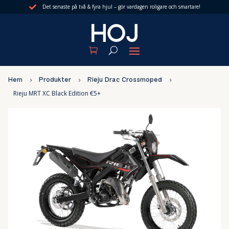
Det senaste på två & fyra hjul – gör vardagen roligare och smartare!

Hem
5
Produkter
5
Rieju Drac Crossmoped
5
Rieju MRT XC Black Edition €5+