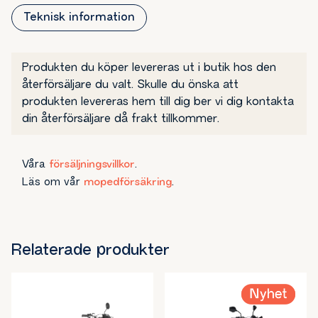
skapar en tydlig MC-look. Med den senaste Minarelli AM6
Teknisk information
vätskekylda 2-taktsmotorn och den 6-växlade lådan får du
kraften på rätt ställe. Hastighet och andra viktiga funktioner
visas på en tydlig digital multifunktionsdisplay.
EU-45.
Produkten du köper levereras ut i butik hos den
Euro 5 plus.
återförsäljare du valt. Skulle du önska att
Rieju Black Edition XC tar dig inte bara snabbt till målet, den
produkten levereras hem till dig ber vi dig kontakta
gör även resan till en upplevelse. Välj den fetaste cross
din återförsäljare då frakt tillkommer.
moppen i branschen sett till komfort, design, färg och
dekalsättning.
Våra
försäljningsvillkor
.
Läs om vår
mopedförsäkring
.
Relaterade produkter