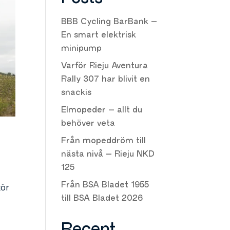
BBB Cycling BarBank –
En smart elektrisk
minipump
Varför Rieju Aventura
Rally 307 har blivit en
snackis
Elmopeder – allt du
behöver veta
Från mopeddröm till
nästa nivå – Rieju NKD
125
Från BSA Bladet 1955
tör
till BSA Bladet 2026