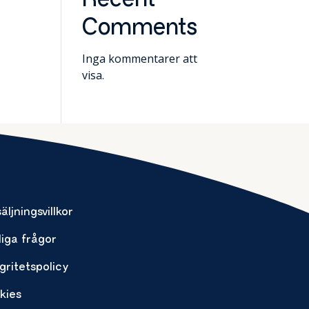
Recent
Comments
Inga kommentarer att
visa.
äljningsvillkor
liga frågor
gritetspolicy
kies