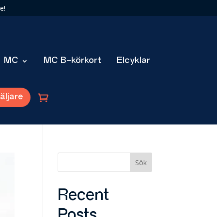
e!
MC
MC B-körkort
Elcyklar
äljare
Sök
Recent
Posts