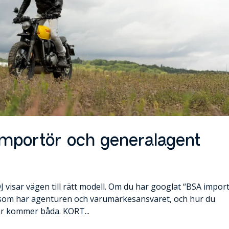
 importör och generalagent
J visar vägen till rätt modell. Om du har googlat “BSA impor
vem som har agenturen och varumärkesansvaret, och hur du
är kommer båda. KORT...