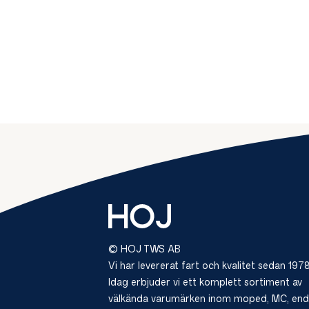
© HOJ TWS AB
Vi har levererat fart och kvalitet sedan 1978
Idag erbjuder vi ett komplett sortiment av
välkända varumärken inom moped, MC, end