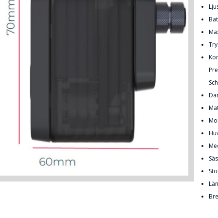
Lju
Bat
Max
Try
Kom
Pre
Sc
Da
Mat
Mon
Huv
Med
Säs
Sto
Lä
Br