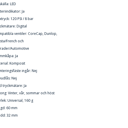
skälla: LED
teriindikator: Ja
tryck: 120 PSI / 8 bar
ckmätare: Digital
patibla ventiler: CoreCap, Dunlop,
sta/French och
hrader/Automotive
mmkåpa: Ja
erial: Komposit
teringsfäste ingår: Nej
udlås: Nej
 tryckmätare: Ja
ong: Vinter, vår, sommar och höst
rlek: Universal, 160 g
ngd: 60 mm
edd: 32 mm