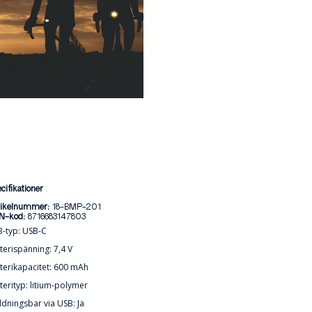
cifikationer
tikelnummer:
18-BMP-201
N-kod:
8716683147803
-typ: USB-C
terispänning: 7,4 V
terikapacitet: 600 mAh
terityp: litium-polymer
dningsbar via USB: Ja