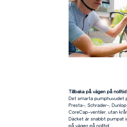
Tillbaka på vägen på nolltid
Det smarta pumphuvudet p
Presta-, Schrader-, Dunlop
CoreCap-ventiler, utan krån
Däcket är snabbt pumpat ig
på vägen på nolltid.