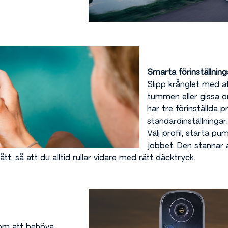
Smarta förinställning
Slipp krånglet med a
tummen eller gissa o
har tre förinställda p
standardinställningar
Välj profil, starta p
jobbet. Den stannar 
ått, så att du alltid rullar vidare med rätt däcktryck.
som att behöva