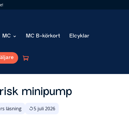
e!
MC
MC B-körkort
Elcyklar
äljare
risk minipump
rs läsning
5 juli 2026