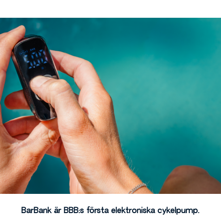
BarBank är BBB:s första elektroniska cykelpump.