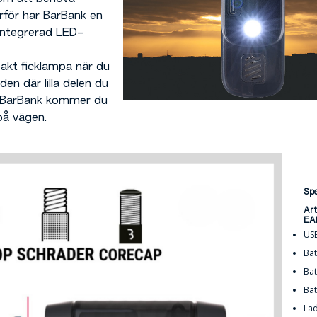
rför har BarBank en
, integrerad LED-
kt ficklampa när du
 den där lilla delen du
d BarBank kommer du
på vägen.
Spe
Ar
EA
USB
Bat
Bat
Bat
Lad