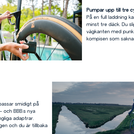
Pumpar upp till tre 
På en full laddning 
minst tre däck. Du sl
vägkanten med punkt
kompisen som sakna
assar smidigt på
- och BBB:s nya
gliga adaptrar.
en och du är tillbaka