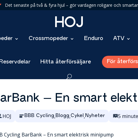
Det senaste på två & fyra hjul – gör vardagen roligare och smartar

eder
Crossmopeder
Enduro
ATV
För återförs
 Reservdelar
Hitta återförsäljare
BarBank – En smart elekt
HOJ
,
,
,
5 minute
BBB Cycling
Blogg
Cykel
Nyheter
 Cycling BarBank – En smart elektrisk minipump