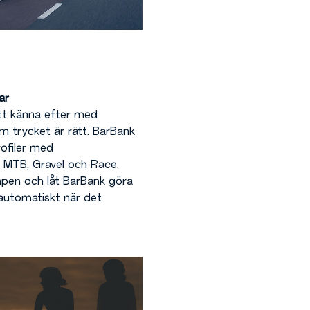
ar
tt känna efter med
m trycket är rätt. BarBank
rofiler med
: MTB, Gravel och Race.
umpen och låt BarBank göra
automatiskt när det