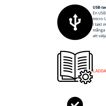
USB-la
En USB-
micro-
I takt 
många o
att väl
LADDA