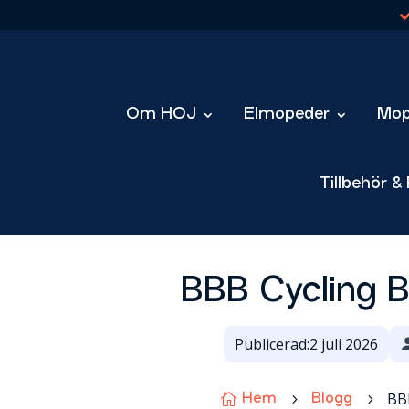
Om HOJ
Elmopeder
Mop
Tillbehör &
BBB Cycling 
Publicerad:
2 juli 2026
BBB

5
5
Hem
Blogg