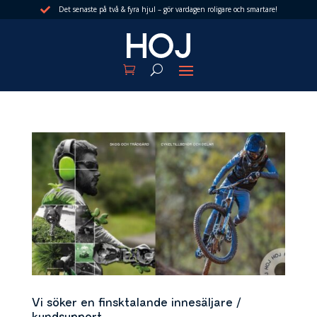
Det senaste på två & fyra hjul – gör vardagen roligare och smartare!

Vi söker en finsktalande innesäljare /