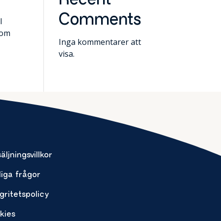
Recent
Comments
l
som
Inga kommentarer att
visa.
äljningsvillkor
liga frågor
gritetspolicy
kies