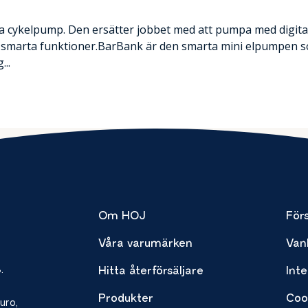
a cykelpump. Den ersätter jobbet med att pumpa med digita
ed smarta funktioner.BarBank är den smarta mini elpumpen 
...
Om HOJ
Förs
Våra varumärken
Van
.
Hitta återförsäljare
Inte
Produkter
Coo
uro,