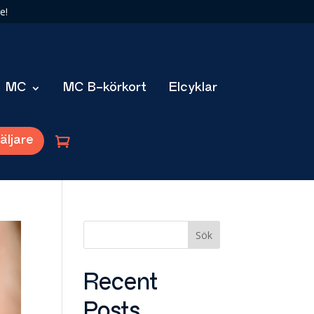
e!
MC
MC B-körkort
Elcyklar
äljare
Sök
Recent
Posts