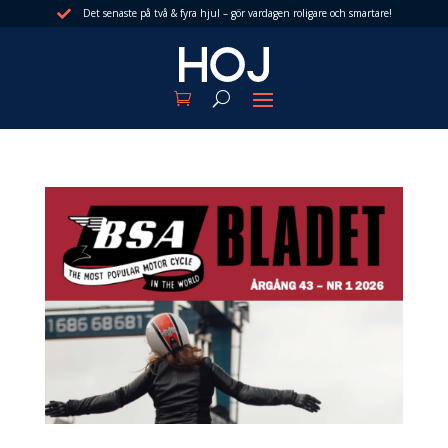
Det senaste på två & fyra hjul – gör vardagen roligare och smartare!
